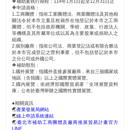
🔶
補助案執行期程：114年1月1日起至12月31日止
🔶
申請資格：
1.工商團體：指依工業團體法、商業團體法及其他相
關法令於本市立案且稅籍所在地登記於本市之工商
團體，但不包括政府機關、學校、政黨、行政法人
等機構及其所屬單位或以其為主要股東或捐助人之
組織。
2.個別廠商：指依公司法、商業登記法或有限合夥法
於本市完成登記之營利事業，但不包括登記於本市
之分公司或外國公司。
🔶
補助類別：
1.國外展覽：指國外直接參展廠商，來自三個國家或
地區（含我國）以上之國際實體展覽。
2.國內展覽：依經濟部國際貿易署「全球展覽資料
庫」公布於臺灣舉辦之國際性實體展覽。
●
相關資訊
🌏
產業發展局網站
🌏
線上申請系統連結
🌏
臺北市補助工商團體及廠商推展貿易計畫官方
LINE