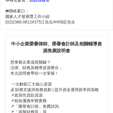
📝報名參選：
請點我報名
☎️聯絡窗口：
國家人才發展獎工作小組
(02)2366-0812#375江先生/#458莊先生
中小企業榮譽律師、榮譽會計師及相關輔導資
源推廣說明會
想掌握企業成長關鍵？
法律、財務及輔導資源整合，
本次說明會帶你一次掌握！
一次解鎖三大核心資源
💰 財務支援與稅務規劃 | 提升資金運用效率與策略
📌政策性貸款資源
📌租稅優惠申辦實務
📌「榮譽會計師」免費諮詢
📌「虛擬財務長」等