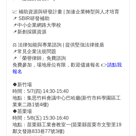
📈 補助資源與研發計畫 | 加速企業轉型與人才培育
📌 SBIR研發補助
📌中小企業網路大學校
📌新創採購資源
⚖️ 法律知能與專業諮詢 | 提供堅強法律後盾
📌常見企業法規問題
📌「榮譽律師」免費諮詢
免費參加，場地座位有限，歡迎儘速報名 👉
請點我
報名
🍀
新竹場
時間：5/7(四) 14:30-15:40
地點：集思竹科會議中心巴哈廳(新竹市科學園區工
業東二路1號4樓)
🍀
苗栗場
時間：5/8(五) 15:30-16:40
地點：苗栗縣工業會教室一(苗栗縣苗栗市文聖里19
鄰文發路833巷77號3樓)