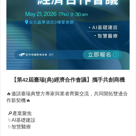
【第42屆臺瑞(典)經濟合作會議】攜手共創商機
🔥邀請臺瑞典雙方專家與業者齊聚交流，共同開拓雙邊合
作新契機
🔥
🔎產業聚焦
✨
AI基礎建設
✨
智慧醫療