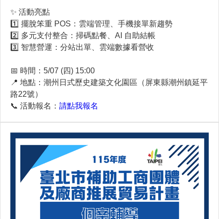
✨ 活動亮點
1️⃣ 擺脫笨重 POS：雲端管理、手機接單新趨勢
2️⃣ 多元支付整合：掃碼點餐、AI 自助結帳
3️⃣ 智慧營運：分站出單、雲端數據看營收
📅 時間：5/07 (四) 15:00
📍 地點：潮州日式歷史建築文化園區（屏東縣潮州鎮延平
路22號）
📞 活動報名：
請點我報名