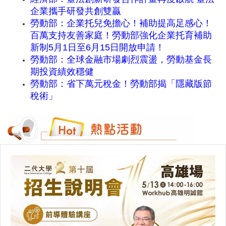
企業攜手研發共創雙贏
勞動部：企業托兒免擔心！補助提高足感心！
百萬支持友善家庭！勞動部強化企業托育補助
新制5月1日至6月15日開放申請！
勞動部：全球金融市場劇烈震盪，勞動基金長
期投資績效穩健
勞動部：省下萬元稅金！勞動部揭「隱藏版節
稅術」