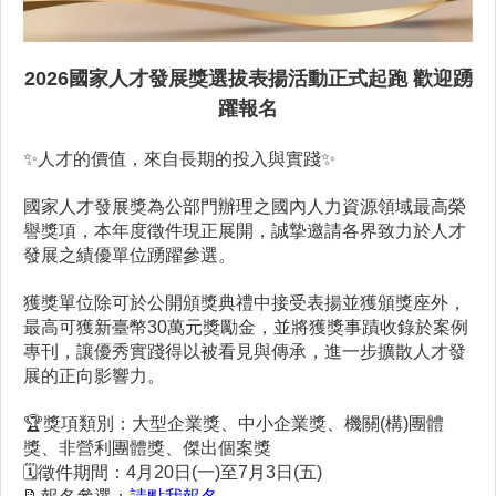
2026國家人才發展獎選拔表揚活動正式起跑 歡迎踴
躍報名
✨人才的價值，來自長期的投入與實踐✨
國家人才發展獎為公部門辦理之國內人力資源領域最高榮
譽獎項，本年度徵件現正展開，誠摯邀請各界致力於人才
發展之績優單位踴躍參選。
獲獎單位除可於公開頒獎典禮中接受表揚並獲頒獎座外，
最高可獲新臺幣30萬元獎勵金，並將獲獎事蹟收錄於案例
專刊，讓優秀實踐得以被看見與傳承，進一步擴散人才發
展的正向影響力。
🏆獎項類別：大型企業獎、中小企業獎、機關(構)團體
獎、非營利團體獎、傑出個案獎
🗓️徵件期間：4月20日(一)至7月3日(五)