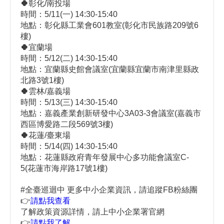
🍀
彰化/南投場
時間：5/11(一) 14:30-15:40
地點：彰化縣工業會601教室(彰化市民族路209號6
樓)
🍀
宜蘭場
時間：5/12(二) 14:30-15:40
地點：宜蘭縣史館會議室(宜蘭縣宜蘭市南津里縣政
北路3號1樓)
🍀
雲林/嘉義場
時間：5/13(三) 14:30-15:40
地點：嘉義產業創新研發中心3A03-3會議室(嘉義市
西區博愛路二段569號3樓)
🍀
花蓮/臺東場
時間：5/14(四) 14:30-15:40
地點：花蓮縣政府青年發展中心多功能會議室C-
5(花蓮市海岸路17號1樓)
#全臺巡迴中 更多中小企業資訊，請追蹤FB粉絲團
👉
請點我查看
了解政策資源詳情，請上中小企業署官網
👉
請點我了解