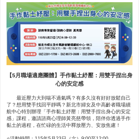
【5月職場適應團體】手作黏土紓壓：用雙手捏出身
心的安定感
最近壓力大到喘不過氣嗎？有多久沒有好好放鬆自己
了？想用雙手找回平靜嗎？新北市婦女及中高齡者職場續
航中心特別辦理「手作黏土紓壓：用雙手捏出身心的安定
感」課程，邀請諮商心理師黃亮慈帶領，陪伴你透過手作
黏土的過程，在忙碌的生活中釋放壓力、安放焦慮！
⭐️
活動時間：115年5月23日（六）9:00至12:00