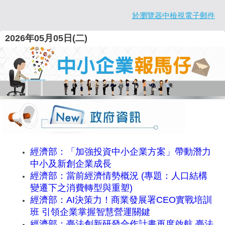
於瀏覽器中檢視電子郵件
2026年05月05
日(二)
經濟部：「加強投資中小企業方案」帶動潛力
中小及新創企業成長
經濟部：當前經濟情勢概況 (專題：人口結構
變遷下之消費轉型與重塑)
經濟部：AI決策力！商業發展署CEO實戰培訓
班 引領企業掌握智慧營運關鍵
經濟部：臺法創新研發合作計畫再度啟航 臺法