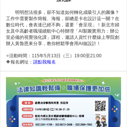
明明想法很多，卻不知道如何轉化成吸引人的圖像？
工作中需要製作簡報、海報，卻總是卡在設計這一關？在
數位時代，會表達已經不夠，還要「會呈現」！新北市婦
女及中高齡者職場續航中心特辦理「AI製圖實用力：辦公
室必備的視覺強化課」課程，邀請人資忙什麼線上學院創
辦人黃魯恩來分享，教你輕鬆學會用AI做設計！
⭐️
活動時間：115年5月13日（三）19:00至21:00
🔶
報名網址：
請點我報名