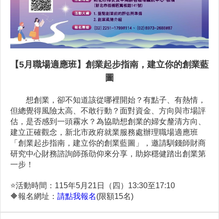
【5月職場適應班】創業起步指南，建立你的創業藍
圖
想創業，卻不知道該從哪裡開始？有點子、有熱情，
但總覺得風險太高、不敢行動？面對資金、方向與市場評
估，是否感到一頭霧水？為協助想創業的婦女釐清方向、
建立正確觀念，新北市政府就業服務處辦理職場適應班
「創業起步指南，建立你的創業藍圖」，邀請馴錢師財商
研究中心財務諮詢師孫劭仰來分享，助妳穩健踏出創業第
一步！
⭐️
活動時間：115年5月21日（四）13:30至17:10
🔶
報名網址：
請點我報名
(限額15名)