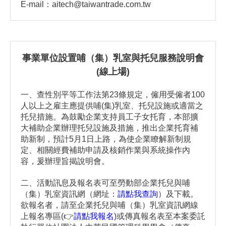
E-mail：aitech@taiwantrade.com.tw
事業單位設置哺（集）乳室與托兒服務說明會
(線上場)
一、查性別平等工作法第23條規定，僱用受僱者100
人以上之雇主應提供哺(集)乳室、托兒設施或適當之
托兒措施。為鼓勵企業支持員工子女托育，本部擴
大補助企業辦理托兒設施及措施，推出企業托育補
助新制，預計5月1日上路，為使企業瞭解新制規
定、相關經費補助申請及核銷作業與系統操作內
容，爰辦理旨揭說明會。
二、活動訊息及報名表可至勞動部企業托兒與哺
（集）乳室資訊網（網址：
請點我查詢
）及下載。
欲報名者，請至企業托兒與哺（集）乳室資訊網線
上報名專區(
👉
請點我報名
)
或傳真報名表至本案委託