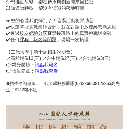
💥想推動改變，卻在傳承與創新間來回拉扯
💥知道該轉型，卻沒有清晰的落地藍圖
📣您的心聲我們聽到了！這場活動將幫助您：
✔️快速掌握
實戰業師資源
，並在對話中啟發經營新思維
✔️透過
校友經驗分享
直擊接班路上的真實挑戰與突破
✔️任何
課程、報名等問題
，現場一次搞懂
【二代大學｜第十屆招生說明會】
📍高雄場5/13(三) 📍台中場5/27(三) 📍台北場6/3(三)
👉親身體驗：
請點我報名
👉招生簡章：
請點我查看
☎️
招生洽詢專線：二代大學校務團隊(02)2366-0812#363高先
生／#142賴小姐