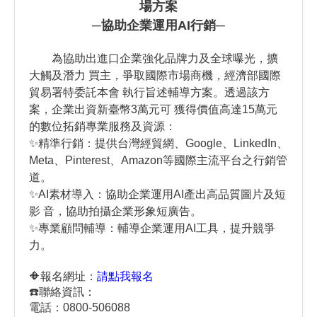
場方案
─協助企業運用AI行銷
─
為協助出進口企業強化品牌力及全球曝光，擴
大觸及潛力 買主，爭取國際市場商機，經濟部國際
貿易署特委託本會 執行旨述輔導方案。透過該方
案，企業出資新臺幣3萬元可 獲得價值高達15萬元
的數位拓銷專業服務及資源：
✨
精準行銷：提供台灣經貿網、Google、LinkedIn、
Meta、Pinterest、Amazon等國際主流平台之行銷管
道。
✨
AI素材導入：協助企業運用AI產出高品質圖片及短
影 音，協助拍攝企業形象短廣告。
✨
專業顧問輔導：輔導企業運用AI工具，提升競爭
力。
🔶報名網址：
請點我報名
☎️聯絡資訊：
電話：0800-506088