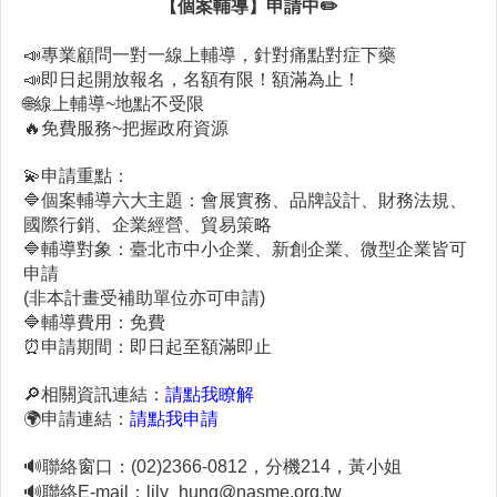
【個案輔導】
申請中✏️
📣
專業顧問一對一線上輔導，針對痛點對症下藥
📣
即日起開放報名，名額有限！額滿為止！
🌐線上輔導~地點不受限
🔥免費服務~把握政府資源
💫申請重點：
🔷個案輔導六大主題：會展實務、品牌設計、財務法規、
國際行銷、企業經營、貿易策略
🔷輔導對象：臺北市中小企業、新創企業、微型企業皆可
申請
(非本計畫受補助單位亦可申請)
🔷輔導費用：免費
⏰申請期間：即日起至額滿即止
🔎
相關資訊連結：
請點我瞭解
🌍申請連結：
請點我申請
🔊聯絡窗口：(02)2366-0812，分機214，黃小姐
🔊聯絡E-mail：lily_hung@nasme.org.tw