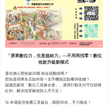
「屏東數位力，生意超給力」—不用再找零！數位
收款升級新模式
還在擔心營收破20萬 稅金就翻倍嗎？
想知道排隊名店如何靠一支手機搞定點餐與收錢？
誠邀您參與「數位工具媒合會」，運用行動支付守住財務
紅利，解決找零麻煩與人手不足！
🚀 本場提供免費工具媒合，限額50名，手刀報名！