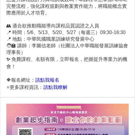
完整流程，強化課程規劃與教案實作能力，將職能概念實
際應用於人才培育。
👥 適合欲推動職能導向課程品質認證之人員
📍 時間：5/6、5/13、5/20、5/27（每週三）09:30-16:30
📍 地點：中華民國職業訓練研究發展中心
🧑‍🏫 講師：李圖信老師（社團法人中華職能發展訓練協會
理事長）
✨
免費課程、名額有限，立即報名，把握提升專業力的機
會！
🔶報名網址：
請點我報名
⭐️更多課程資訊：
請點我瞭解