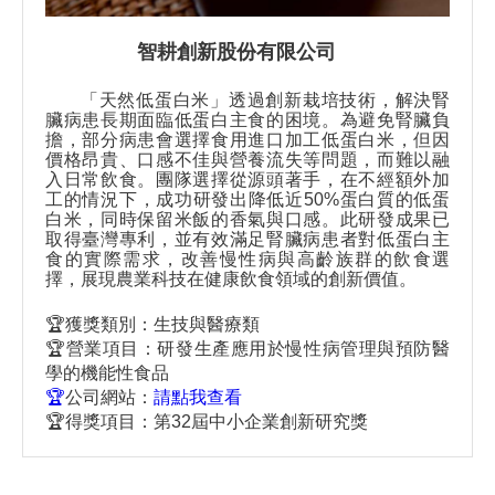
智耕創新股份有限公司
「天然低蛋白米」透過創新栽培技術，解決腎
臟病患長期面臨低蛋白主食的困境。為避免腎臟負
擔，部分病患會選擇食用進口加工低蛋白米，但因
價格昂貴、口感不佳與營養流失等問題，而難以融
入日常飲食。團隊選擇從源頭著手，在不經額外加
工的情況下，成功研發出降低近50%蛋白質的低蛋
白米，同時保留米飯的香氣與口感。此研發成果已
取得臺灣專利，並有效滿足腎臟病患者對低蛋白主
食的實際需求，改善慢性病與高齡族群的飲食選
擇，展現農業科技在健康飲食領域的創新價值。
🏆獲獎類別：生技與醫療類
🏆營業項目：研發生產應用於慢性病管理與預防醫
學的機能性食品
🏆
公司網站：
請點我查看
🏆得獎項目：
第32屆中小企業創新研究獎