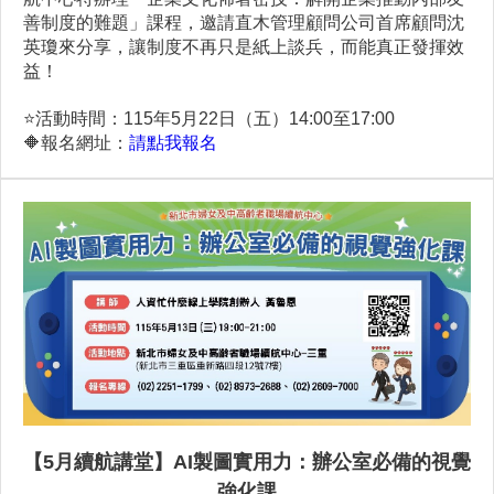
善制度的難題」課程，邀請直木管理顧問公司首席顧問沈
英瓊來分享，讓制度不再只是紙上談兵，而能真正發揮效
益！
⭐️
活動時間：115年5月22日（五）14:00至17:00
🔶
報名網址：
請點我報名
【5月續航講堂】AI製圖實用力：辦公室必備的視覺
強化課